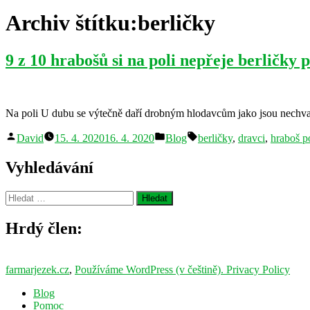
Archiv štítku:
berličky
9 z 10 hrabošů si na poli nepřeje berličky 
Na poli U dubu se výtečně daří drobným hlodavcům jako jsou nechvalně
Autor
Publikováno
Štítky:
David
15. 4. 2020
16. 4. 2020
Blog
berličky
,
dravci
,
hraboš p
v
Vyhledávání
Vyhledávání
Hrdý člen:
farmarjezek.cz
,
Používáme WordPress (v češtině).
Privacy Policy
Blog
Pomoc