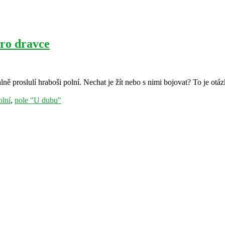
pro dravce
 proslulí hraboši polní. Nechat je žít nebo s nimi bojovat? To je otáz
olní
,
pole "U dubu"