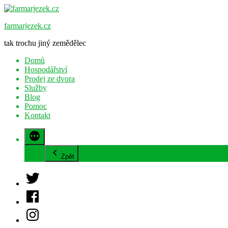
Přejít
k
farmarjezek.cz
obsahu
webu
tak trochu jiný zemědělec
Domů
Hospodářství
Prodej ze dvora
Služby
Blog
Pomoc
Kontakt
Zpět
Twitter
Facebook
Instagram