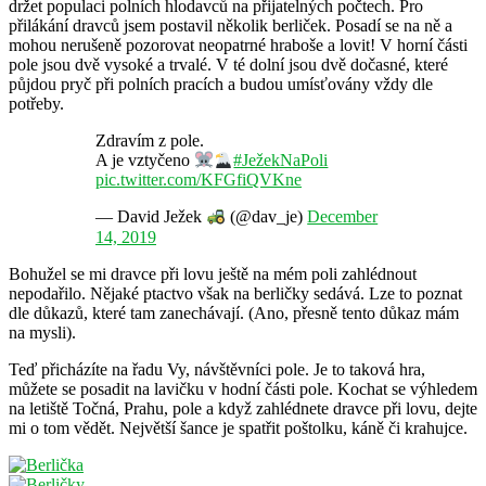
držet populaci polních hlodavců na přijatelných počtech. Pro
přilákání dravců jsem postavil několik berliček. Posadí se na ně a
mohou nerušeně pozorovat neopatrné hraboše a lovit! V horní části
pole jsou dvě vysoké a trvalé. V té dolní jsou dvě dočasné, které
půjdou pryč při polních pracích a budou umísťovány vždy dle
potřeby.
Zdravím z pole.
A je vztyčeno
#JežekNaPoli
pic.twitter.com/KFGfiQVKne
— David Ježek
(@dav_je)
December
14, 2019
Bohužel se mi dravce při lovu ještě na mém poli zahlédnout
nepodařilo. Nějaké ptactvo však na berličky sedává. Lze to poznat
dle důkazů, které tam zanechávají. (Ano, přesně tento důkaz mám
na mysli).
Teď přicházíte na řadu Vy, návštěvníci pole. Je to taková hra,
můžete se posadit na lavičku v hodní části pole. Kochat se výhledem
na letiště Točná, Prahu, pole a když zahlédnete dravce při lovu, dejte
mi o tom vědět. Největší šance je spatřit poštolku, káně či krahujce.