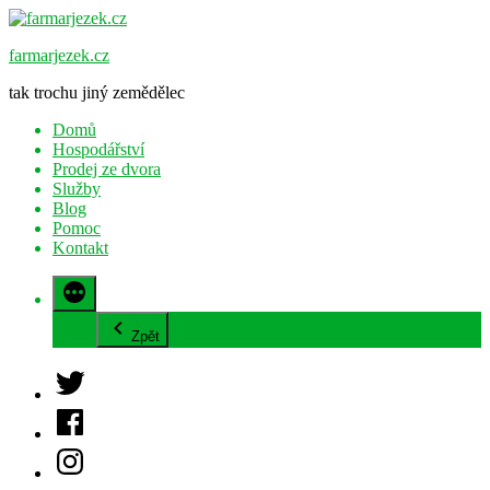
Přejít
k
farmarjezek.cz
obsahu
webu
tak trochu jiný zemědělec
Domů
Hospodářství
Prodej ze dvora
Služby
Blog
Pomoc
Kontakt
Zpět
Twitter
Facebook
Instagram