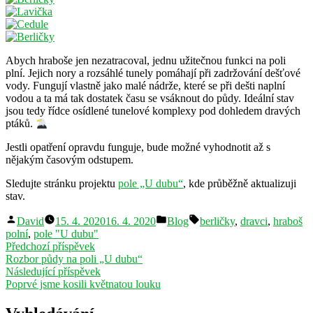
Abych hraboše jen nezatracoval, jednu užitečnou funkci na poli
plní. Jejich nory a rozsáhlé tunely pomáhají při zadržování dešťové
vody. Fungují vlastně jako malé nádrže, které se při dešti naplní
vodou a ta má tak dostatek času se vsáknout do půdy. Ideální stav
jsou tedy řídce osídlené tunelové komplexy pod dohledem dravých
ptáků.
Jestli opatření opravdu funguje, bude možné vyhodnotit až s
nějakým časovým odstupem.
Sledujte stránku projektu
pole „U dubu“
, kde průběžně aktualizuji
stav.
Autor
Publikováno
Štítky:
David
15. 4. 2020
16. 4. 2020
Blog
berličky
,
dravci
,
hraboš
v
polní
,
pole "U dubu"
Navigace
Předchozí
Předchozí příspěvek
příspěvek:
Rozbor půdy na poli „U dubu“
pro
Následující
Následující příspěvek
příspěvek
příspěvek:
Poprvé jsme kosili květnatou louku