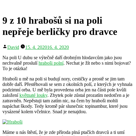
9 z 10 hrabošů si na poli
nepřeje berličky pro dravce
Autor
David
15. 4. 2020
16. 4. 2020
Na poli U dubu se výtečně daří drobným hlodavcům jako jsou
nechvalně proslulí
hraboši polní
. Nechat je žít nebo s nimi bojovat?
To je otázka!
Hraboši u mě na poli si budují nory, cestičky a prostě se jim tam
dobře daří. Přestěhovali se sem z okolních polí, z kterých je vyhnala
podzimní orba. U mě byla provedena orba jen na části pole kvůli
založení
květnaté louky
. Zbytek pole zůstal prozatím nedotčen a je
zatravněn. Nepěstuji tam zatím nic, na čem by hraboši mohli
napáchat škody. Tedy kromě pár slunečnic topinambur, které jsou
vysázené kolem včelnice. Snad je nenajdou.
Máme u nás štěstí, že je zde příroda plná ptačích dravců a ti umí