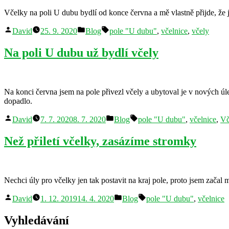
Včelky na poli U dubu bydlí od konce června a mě vlastně přijde, že 
Autor
Publikováno
Štítky:
David
25. 9. 2020
Blog
pole "U dubu"
,
včelnice
,
včely
v
Na poli U dubu už bydlí včely
Na konci června jsem na pole přivezl včely a ubytoval je v nových ú
dopadlo.
Autor
Publikováno
Štítky:
David
7. 7. 2020
8. 7. 2020
Blog
pole "U dubu"
,
včelnice
,
Vč
v
Než přiletí včelky, zasázíme stromky
Nechci úly pro včelky jen tak postavit na kraj pole, proto jsem začal
Autor
Publikováno
Štítky:
David
1. 12. 2019
14. 4. 2020
Blog
pole "U dubu"
,
včelnice
v
Vyhledávání