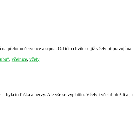
 na přelomu července a srpna. Od této chvíle se již včely připravují na
dubu"
,
včelnice
,
včely
byla to fuška a nervy. Ale vše se vyplatilo. Včely i včelař přežili a j