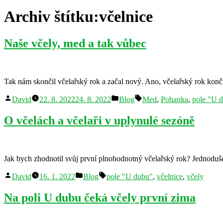
Archiv štítku:
včelnice
Naše včely, med a tak vůbec
Tak nám skončil včelařský rok a začal nový. Ano, včelařský rok končí
Autor
Publikováno
Štítky:
David
22. 8. 2022
24. 8. 2022
Blog
Med
,
Pohanka
,
pole "U 
v
O včelách a včelaři v uplynulé sezóně
Jak bych zhodnotil svůj první plnohodnotný včelařský rok? Jednoduše – 
Autor
Publikováno
Štítky:
David
16. 1. 2022
Blog
pole "U dubu"
,
včelnice
,
včely
v
Na poli U dubu čeká včely první zima