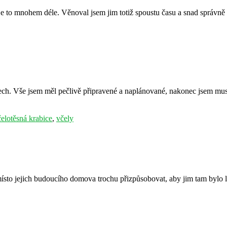
je to mnohem déle. Věnoval jsem jim totiž spoustu času a snad správně 
lech. Vše jsem měl pečlivě připravené a naplánované, nakonec jsem mus
elotěsná krabice
,
včely
 místo jejich budoucího domova trochu přizpůsobovat, aby jim tam bylo 