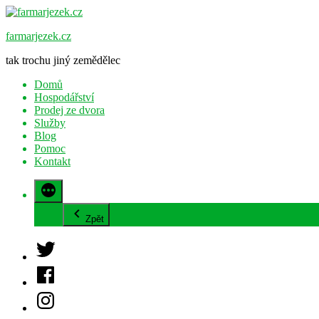
Přejít
k
farmarjezek.cz
obsahu
webu
tak trochu jiný zemědělec
Domů
Hospodářství
Prodej ze dvora
Služby
Blog
Pomoc
Kontakt
Zpět
Twitter
Facebook
Instagram