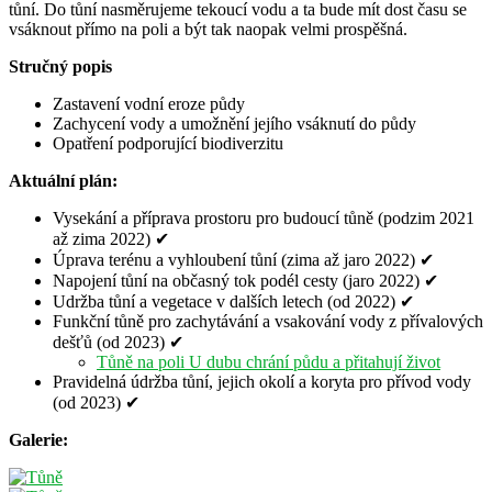
tůní. Do tůní nasměrujeme tekoucí vodu a ta bude mít dost času se
vsáknout přímo na poli a být tak naopak velmi prospěšná.
Stručný popis
Zastavení vodní eroze půdy
Zachycení vody a umožnění jejího vsáknutí do půdy
Opatření podporující biodiverzitu
Aktuální plán:
Vysekání a příprava prostoru pro budoucí tůně (podzim 2021
až zima 2022) ✔
Úprava terénu a vyhloubení tůní (zima až jaro 2022) ✔
Napojení tůní na občasný tok podél cesty (jaro 2022) ✔
Udržba tůní a vegetace v dalších letech (od 2022) ✔
Funkční tůně pro zachytávání a vsakování vody z přívalových
dešťů (od 2023) ✔
Tůně na poli U dubu chrání půdu a přitahují život
Pravidelná údržba tůní, jejich okolí a koryta pro přívod vody
(od 2023) ✔
Galerie: