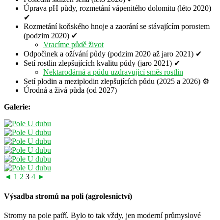
Úprava pH půdy, rozmetání vápenitého dolomitu (léto 2020)
✔
Rozmetání koňského hnoje a zaorání se stávajícím porostem
(podzim 2020) ✔
Vracíme půdě život
Odpočinek a ožívání půdy (podzim 2020 až jaro 2021) ✔
Setí rostlin zlepšujících kvalitu půdy (jaro 2021) ✔
Nektarodárná a půdu uzdravující směs rostlin
Setí plodin a meziplodin zlepšujících půdu (2025 a 2026) ⚙
Úrodná a živá půda (od 2027)
Galerie:
◄
1
2
3
4
►
Výsadba stromů na poli (agrolesnictví)
Stromy na pole patří. Bylo to tak vždy, jen moderní průmyslové