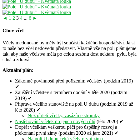
◄
1
2
3
4
...
6
►
Chov včel
Včely medonosné by měly být součástí každého hospodářství. Já si
to naše bez včel nedovedu představit. Vlastně vše na poli plánujeme
tak, aby naše včelstva měla po celou sezónu dost nektaru, pylu, byla
silná a zdravá.
Aktuální plán:
Zákonné povinnosti před pořízením včelstev (podzim 2019)
✔
Zajištění včelstev s termínem dodání v létě 2020 (podzim
2019) ✔
Příprava včelího stanoviště na poli U dubu (podzim 2019 až
léto 2020) ✔
Než přiletí včelky, zasázíme stromky
Nastěhování včelek do jejich nových úlů
(léto 2020) ✔
Dopřát včelkám veškerou péči pro úspěšný rozvoj a
překonání první zimy (podzim 2020 až jaro 2021) ✔
Na poli U dubu čeká včely první zima