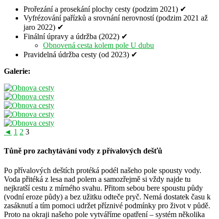
Prořezání a prosekání plochy cesty (podzim 2021) ✔
Vyfrézování pařízků a srovnání nerovností (podzim 2021 až
jaro 2022) ✔
Finální úpravy a údržba (2022) ✔
Obnovená cesta kolem pole U dubu
Pravidelná údržba cesty (od 2023) ✔
Galerie:
◄
1
2
3
Tůně pro zachytávání vody z přívalových dešťů
Po přívalových deštích protéká podél našeho pole spousty vody.
Voda přitéká z lesa nad polem a samozřejmě si vždy najde tu
nejkratší cestu z mírného svahu. Přitom sebou bere spoustu půdy
(vodní eroze půdy) a bez užitku odteče pryč. Nemá dostatek času k
zasáknutí a tím pomoci udržet příznivé podmínky pro život v půdě.
Proto na okraji našeho pole vytváříme opatření – systém několika