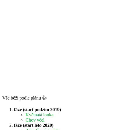
Vše běží podle plánu 👍
fáze (start podzim 2019)
Květnatá louka
Chov včel
fáze (start léto 2020)