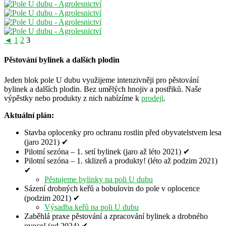
◄
1
2
3
Pěstování bylinek a dalších plodin
Jeden blok pole U dubu využijeme intenzivněji pro pěstování
bylinek a dalších plodin. Bez umělých hnojiv a postřiků. Naše
výpěstky nebo produkty z nich nabízíme k
prodeji
.
Aktuální plán:
Stavba oplocenky pro ochranu rostlin před obyvatelstvem lesa
(jaro 2021) ✔
Pilotní sezóna – 1. setí bylinek (jaro až léto 2021) ✔
Pilotní sezóna – 1. sklizeň a produkty! (léto až podzim 2021)
✔
Pěstujeme bylinky na poli U dubu
Sázení drobných keřů a bobulovin do pole v oplocence
(podzim 2021) ✔
Výsadba keřů na poli U dubu
Zaběhlá praxe pěstování a zpracování bylinek a drobného
ovoce! (od 2024) ✔