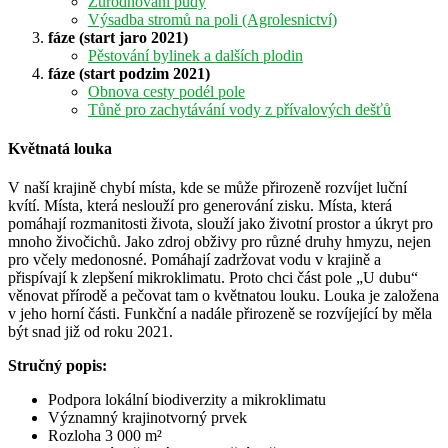
Zúrodňování půdy
Výsadba stromů na poli (Agrolesnictví)
fáze (start jaro 2021)
Pěstování bylinek a dalších plodin
fáze (start podzim 2021)
Obnova cesty podél pole
Tůně pro zachytávání vody z přívalových dešťů
Květnatá louka
V naší krajině chybí místa, kde se může přirozeně rozvíjet luční
kvítí. Místa, která neslouží pro generování zisku. Místa, která
pomáhají rozmanitosti života, slouží jako životní prostor a úkryt pro
mnoho živočichů. Jako zdroj obživy pro různé druhy hmyzu, nejen
pro včely medonosné. Pomáhají zadržovat vodu v krajině a
přispívají k zlepšení mikroklimatu. Proto chci část pole „U dubu“
věnovat přírodě a pečovat tam o květnatou louku. Louka je založena
v jeho horní části. Funkční a nadále přirozeně se rozvíjející by měla
být snad již od roku 2021.
Stručný popis:
Podpora lokální biodiverzity a mikroklimatu
Významný krajinotvorný prvek
Rozloha 3 000 m²