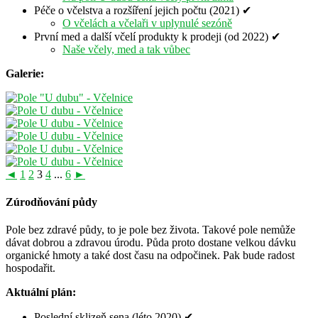
Péče o včelstva a rozšíření jejich počtu (2021) ✔
O včelách a včelaři v uplynulé sezóně
První med a další včelí produkty k prodeji (od 2022) ✔
Naše včely, med a tak vůbec
Galerie:
◄
1
2
3
4
...
6
►
Zúrodňování půdy
Pole bez zdravé půdy, to je pole bez života. Takové pole nemůže
dávat dobrou a zdravou úrodu. Půda proto dostane velkou dávku
organické hmoty a také dost času na odpočinek. Pak bude radost
hospodařit.
Aktuální plán:
Poslední sklizeň sena (léto 2020) ✔