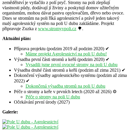
zemědělství je vytlačilo z polí pryč. Stromy na poli zlepšují
vlastnosti půdy, dodávají jí živiny a poskytují domov užitečným
organismům, mohou dávat pastvu opylovačům, dřevo nebo ovoce.
Dnes se stromům na poli říká agrolesnictví a právě jeden takový
malý agrolesnický systém na poli U dubu zakládáme. Projekt
připravuje Zuzka z
www.stromyvpoli.cz
🌳.
Aktuální plán:
Příprava projektu (podzim 2019 až podzim 2020) ✔
Máme projekt Agrolesnictví na poli U dubu!
Výsadba první části stromů a keřů (podzim 2020) ✔
Vysadili jsme první ovocné stromy na poli U dubu
Výsadba druhé části stromů a keřů (podzim až zima 2021) ✔
Dokončení výsadby agrolesnického systému (podzim až zima
2022) ✔
Dokončená výsadba stromů na poli U dubu
Péče o stromy a keře v prvních letech (2020 až 2026) ⚙
Péče o stromy na poli U dubu
Očekávání první úrody (2027)
Galerie: