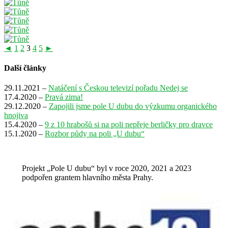
◄
1
2
3
4
5
►
Další články
29.11.2021 –
Natáčení s Českou televizí pořadu Nedej se
17.4.2020 –
Pravá zima!
29.12.2020 –
Zapojili jsme pole U dubu do výzkumu organického
hnojiva
15.4.2020 –
9 z 10 hrabošů si na poli nepřeje berličky pro dravce
15.1.2020 –
Rozbor půdy na poli „U dubu“
Projekt „Pole U dubu“ byl v roce 2020, 2021 a 2023
podpořen grantem hlavního města Prahy.