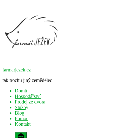
Přejít
k
obsahu
webu
farmarjezek.cz
tak trochu jiný zemědělec
Domů
Hospodářství
Prodej ze dvora
Služby
Blog
Pomoc
Kontakt