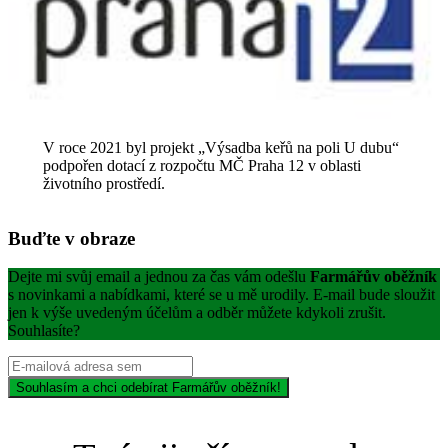
V roce 2021 byl projekt „Výsadba keřů na poli U dubu“
podpořen dotací z rozpočtu MČ Praha 12 v oblasti
životního prostředí.
Buďte v obraze
Dejte mi svůj email a jednou za čas vám odešlu
Farmářův oběžník
s novinkami a nabídkami, které se u mě urodily. E-mail bude sloužit
jen k výše uvedeným účelům a odběr můžete kdykoli zrušit.
Souhlasíte?
Souhlasím a chci odebírat Farmářův oběžník!