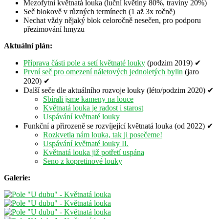
Mezofytní květnatá louka (luční květiny 80%, traviny 20%)
Seč blokově v různých termínech (1 až 3x ročně)
Nechat vždy nějaký blok celoročně nesečen, pro podporu
přezimování hmyzu
Aktuální plán:
Příprava části pole a setí květnaté louky
(podzim 2019) ✔
První seč pro omezení náletových jednoletých bylin
(jaro
2020) ✔
Další seče dle aktuálního rozvoje louky (léto/podzim 2020) ✔
Sbírali jsme kameny na louce
Květnatá louka je radost i starost
Uspávání květnaté louky
Funkční a přirozeně se rozvíjející květnatá louka (od 2022) ✔
Rozkvetla nám louka, tak ji posečeme!
Uspávání květnaté louky II.
Květnatá louka již potřetí uspána
Seno z kopretinové louky
Galerie: