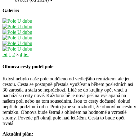
Galerie:
◄
1
2
3
4
►
Obnova cesty podél pole
Kdysi nebylo naše pole odděleno od vedlejšího remízkem, ale jen
cestou. Cesta se postupně přestala využívat a během posledních asi
30 zarostla a stala se neprůchozí. Lidé se do krajiny opět vrací a
nachází si cesty nové. Každoročně je nová pěšina vyšlapaná na
našem poli nebo na tom sousedním. Jsou to cesty dočasné, dokud
nepřijde podzimní orba. Proto jsme se rozhodli, že obnovíme cestu v
remízku. Obnova bude šetrná s ohledem na hodnotné a vzrostlé
stromy. Povede při okraji pole nad letištěm. Cesta to bude opět
trvalá.
Aktuální plán: